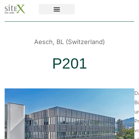
Aesch, BL (Switzerland)
P201
D
B
u
P
v