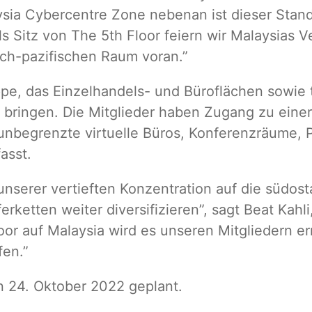
ia Cybercentre Zone nebenan ist dieser Stando
ls Sitz von The 5th Floor feiern wir Malaysias
sch-pazifischen Raum voran.”
pe, das Einzelhandels- und Büroflächen sowie t
nd bringen. Die Mitglieder haben Zugang zu ein
 unbegrenzte virtuelle Büros, Konferenzräume,
asst.
unserer vertieften Konzentration auf die südost
rketten weiter diversifizieren”, sagt Beat Kahl
oor auf Malaysia wird es unseren Mitgliedern 
fen.”
n 24. Oktober 2022 geplant.